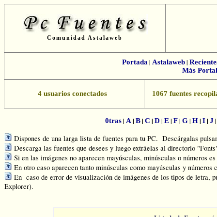
Comunidad Astalaweb
Portada
|
Astalaweb
|
Reciente
Más Portal
4 usuarios conectados
1067 fuentes recopil
|
|
|
|
|
|
|
|
|
|
0tras
A
B
C
D
E
F
G
H
I
J
Dispones de una larga lista de fuentes para tu PC. Descárgalas pulsand
Descarga las fuentes que desees y luego extráelas al directorio "Font
Si en las imágenes no aparecen mayúsculas, minúsculas o números es q
En otro caso aparecen tanto minúsculas como mayúsculas y números c
En caso de error de visualización de imágenes de los tipos de letra, p
Explorer).