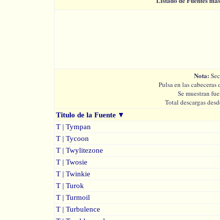
Listado de Fuentes má
Nota:
Sec
Pulsa en las cabeceras 
Se muestran fue
Total descargas desd
Titulo de la Fuente
▼
T | Tympan
T | Tycoon
T | Twylitezone
T | Twosie
T | Twinkie
T | Turok
T | Turmoil
T | Turbulence