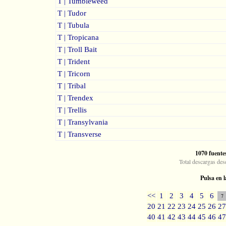
T | Tumbleweed
T | Tudor
T | Tubula
T | Tropicana
T | Troll Bait
T | Trident
T | Tricorn
T | Tribal
T | Trendex
T | Trellis
T | Transylvania
T | Transverse
1070 fuente
Total descargas des
Pulsa en l
<<
1
2
3
4
5
6
7
20
21
22
23
24
25
26
27
40
41
42
43
44
45
46
47