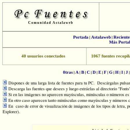
Comunidad Astalaweb
Portada
|
Astalaweb
|
Reciente
Más Portal
40 usuarios conectados
1067 fuentes recopil
|
|
|
|
|
|
|
|
|
|
0tras
A
B
C
D
E
F
G
H
I
J
Dispones de una larga lista de fuentes para tu PC. Descárgalas pulsand
Descarga las fuentes que desees y luego extráelas al directorio "Font
Si en las imágenes no aparecen mayúsculas, minúsculas o números es q
En otro caso aparecen tanto minúsculas como mayúsculas y números c
En caso de error de visualización de imágenes de los tipos de letra, p
Explorer).