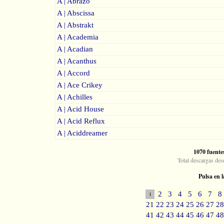
A | Abrazo
A | Abscissa
A | Abstrakt
A | Academia
A | Acadian
A | Acanthus
A | Accord
A | Ace Crikey
A | Achilles
A | Acid House
A | Acid Reflux
A | Aciddreamer
1070 fuente
Total descargas des
Pulsa en l
2
3
4
5
6
7
8
1
21
22
23
24
25
26
27
28
41
42
43
44
45
46
47
48