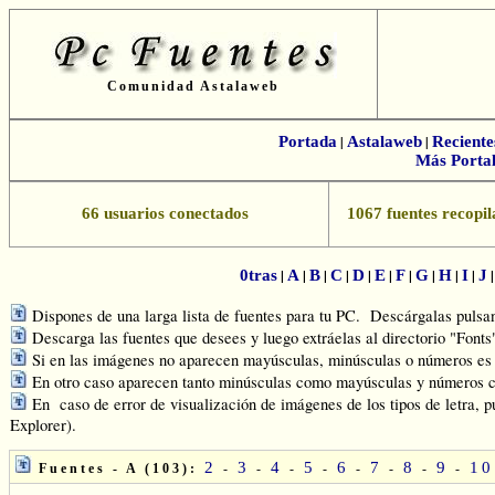
Comunidad Astalaweb
Portada
|
Astalaweb
|
Reciente
Más Portal
66 usuarios conectados
1067 fuentes recopil
|
|
|
|
|
|
|
|
|
|
0tras
A
B
C
D
E
F
G
H
I
J
Dispones de una larga lista de fuentes para tu PC. Descárgalas pulsand
Descarga las fuentes que desees y luego extráelas al directorio "Font
Si en las imágenes no aparecen mayúsculas, minúsculas o números es q
En otro caso aparecen tanto minúsculas como mayúsculas y números c
En caso de error de visualización de imágenes de los tipos de letra, p
Explorer).
2
3
4
5
6
7
8
9
10
Fuentes - A (103):
-
-
-
-
-
-
-
-