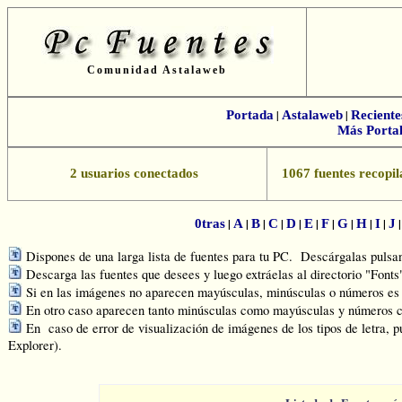
Comunidad Astalaweb
Portada
|
Astalaweb
|
Reciente
Más Portal
2 usuarios conectados
1067 fuentes recopil
|
|
|
|
|
|
|
|
|
|
0tras
A
B
C
D
E
F
G
H
I
J
Dispones de una larga lista de fuentes para tu PC. Descárgalas pulsand
Descarga las fuentes que desees y luego extráelas al directorio "Font
Si en las imágenes no aparecen mayúsculas, minúsculas o números es q
En otro caso aparecen tanto minúsculas como mayúsculas y números c
En caso de error de visualización de imágenes de los tipos de letra, p
Explorer).