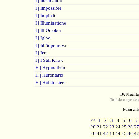
I | Incantation
I | Impossible
I | Implicit
I | Illuminatione
I | Ill October
I | Igloo
I | Id Supernova
I | Ice
I | I Still Know
H | Hypmotizin
H | Hurontario
H | Hulkbusters
1070 fuente
Total descargas des
Pulsa en l
<<
1
2
3
4
5
6
7
20
21
22
23
24
25
26
27
40
41
42
43
44
45
46
47