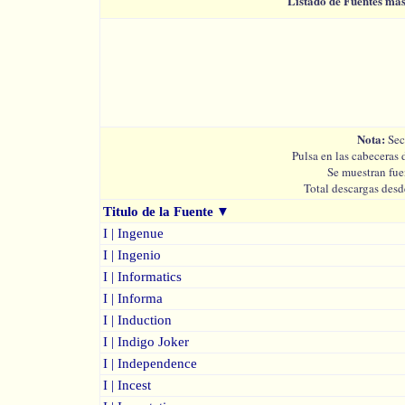
Listado de Fuentes má
Nota:
Sec
Pulsa en las cabeceras 
Se muestran fue
Total descargas desd
Titulo de la Fuente
▼
I | Ingenue
I | Ingenio
I | Informatics
I | Informa
I | Induction
I | Indigo Joker
I | Independence
I | Incest