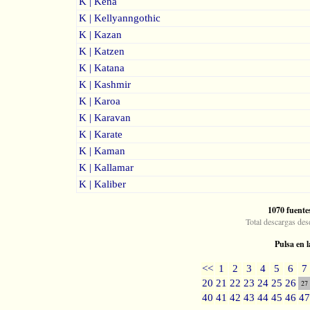
K | Kena
K | Kellyanngothic
K | Kazan
K | Katzen
K | Katana
K | Kashmir
K | Karoa
K | Karavan
K | Karate
K | Kaman
K | Kallamar
K | Kaliber
1070 fuente
Total descargas des
Pulsa en l
<<
1
2
3
4
5
6
7
20
21
22
23
24
25
26
27
40
41
42
43
44
45
46
47