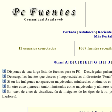
Comunidad Astalaweb
Portada
|
Astalaweb
|
Reciente
Más Portal
11 usuarios conectados
1067 fuentes recopil
|
|
|
|
|
|
|
|
|
|
0tras
A
B
C
D
E
F
G
H
I
J
Dispones de una larga lista de fuentes para tu PC. Descárgalas pulsand
Descarga las fuentes que desees y luego extráelas al directorio "Font
Si en las imágenes no aparecen mayúsculas, minúsculas o números es q
En otro caso aparecen tanto minúsculas como mayúsculas y números c
En caso de error de visualización de imágenes de los tipos de letra, p
Explorer).