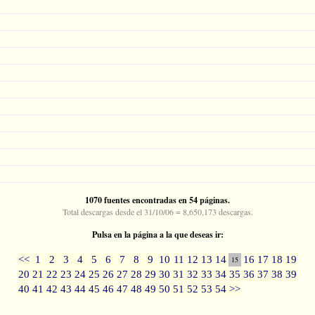
1070 fuentes encontradas en 54 páginas.
Total descargas desde el 31/10/06 = 8,650,173 descargas.
Pulsa en la página a la que deseas ir:
<<
1
2
3
4
5
6
7
8
9
10
11
12
13
14
16
17
18
19
15
20
21
22
23
24
25
26
27
28
29
30
31
32
33
34
35
36
37
38
39
40
41
42
43
44
45
46
47
48
49
50
51
52
53
54
>>