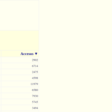
Accesos
▼
2902
6714
2475
4598
11979
6580
7930
5745
3494