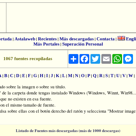
ortada
|
Astalaweb
|
Recientes
|
Más descargadas
|
Contacta
|
Engl
Más Portales
|
Superación Personal
Share
Facebook
Twitter
Email
Whats
M
1067 fuentes recopiladas
|
|
|
|
|
|
|
|
|
|
|
|
|
|
|
|
|
|
|
|
|
|
|
A
B
C
D
E
F
G
H
I
J
K
L
M
N
O
P
Q
R
S
T
U
V
W
o sobre la imagen o sobre su título.
s" de la carpeta donde tengas instalado Windows (Windows, Winnt, Win98...
ue no existen en esa fuente.
on el mismo tamaño de fuente.
ulsa sobre ellas con el botón derecho del ratón y selecciona "Mostrar imagen
Listado de Fuentes más descargadas (más de 1000 descargas)