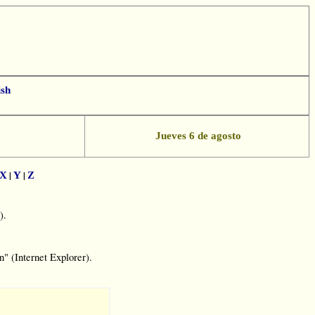
ish
App
essenger
Jueves 6 de agosto
|
|
X
Y
Z
).
" (Internet Explorer).