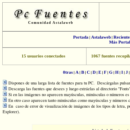
Comunidad Astalaweb
Portada
|
Astalaweb
|
Reciente
Más Portal
15 usuarios conectados
1067 fuentes recopil
|
|
|
|
|
|
|
|
|
|
0tras
A
B
C
D
E
F
G
H
I
J
Dispones de una larga lista de fuentes para tu PC. Descárgalas pulsand
Descarga las fuentes que desees y luego extráelas al directorio "Font
Si en las imágenes no aparecen mayúsculas, minúsculas o números es q
En otro caso aparecen tanto minúsculas como mayúsculas y números c
En caso de error de visualización de imágenes de los tipos de letra, p
Explorer).