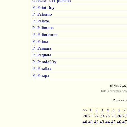
OTRAS | 911 porscha
P | Paint Boy
P | Palermo
P | Palette
P | Palimpus
P | Palindrome
P | Palma
P | Panama
P | Paquete
P | Parade20a
P | Parallax
P | Parapa
1070 fuente
Total descargas des
Pulsa en l
<<
1
2
3
4
5
6
7
20
21
22
23
24
25
26
27
40
41
42
43
44
45
46
47