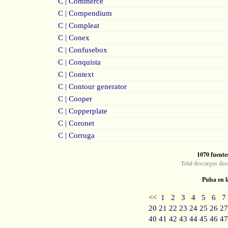
C | Commerce
C | Compendium
C | Compleat
C | Conex
C | Confusebox
C | Conquista
C | Context
C | Contour generator
C | Cooper
C | Copperplate
C | Coronet
C | Corruga
1070 fuente
Total descargas des
Pulsa en l
<<
1
2
3
4
5
6
7
20
21
22
23
24
25
26
27
40
41
42
43
44
45
46
47