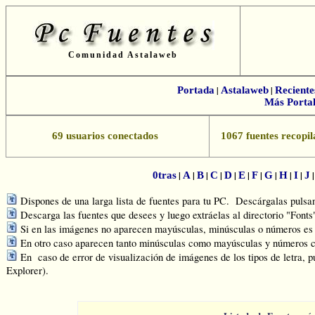
Comunidad Astalaweb
Portada
|
Astalaweb
|
Reciente
Más Portal
69 usuarios conectados
1067 fuentes recopil
|
|
|
|
|
|
|
|
|
|
0tras
A
B
C
D
E
F
G
H
I
J
Dispones de una larga lista de fuentes para tu PC. Descárgalas pulsand
Descarga las fuentes que desees y luego extráelas al directorio "Font
Si en las imágenes no aparecen mayúsculas, minúsculas o números es q
En otro caso aparecen tanto minúsculas como mayúsculas y números c
En caso de error de visualización de imágenes de los tipos de letra, p
Explorer).