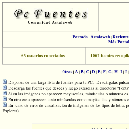
Comunidad Astalaweb
Portada
|
Astalaweb
|
Reciente
Más Portal
65 usuarios conectados
1067 fuentes recopil
|
|
|
|
|
|
|
|
|
|
0tras
A
B
C
D
E
F
G
H
I
J
Dispones de una larga lista de fuentes para tu PC. Descárgalas pulsand
Descarga las fuentes que desees y luego extráelas al directorio "Font
Si en las imágenes no aparecen mayúsculas, minúsculas o números es q
En otro caso aparecen tanto minúsculas como mayúsculas y números c
En caso de error de visualización de imágenes de los tipos de letra, p
Explorer).