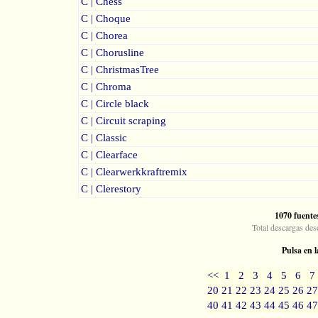
C | Chess
C | Choque
C | Chorea
C | Chorusline
C | ChristmasTree
C | Chroma
C | Circle black
C | Circuit scraping
C | Classic
C | Clearface
C | Clearwerkkraftremix
C | Clerestory
1070 fuente
Total descargas des
Pulsa en l
<<
1
2
3
4
5
6
7
20
21
22
23
24
25
26
27
40
41
42
43
44
45
46
47