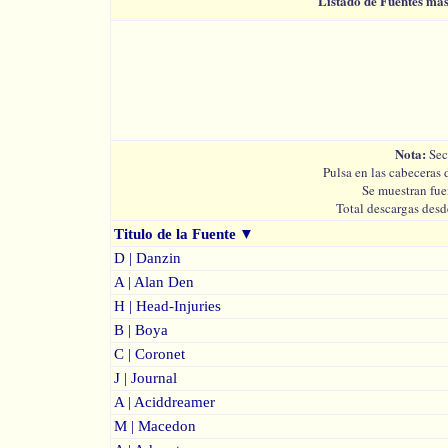
Listado de Fuentes má
Nota:
Sec
Pulsa en las cabeceras 
Se muestran fue
Total descargas desd
Titulo de la Fuente
▼
D | Danzin
A | Alan Den
H | Head-Injuries
B | Boya
C | Coronet
J | Journal
A | Aciddreamer
M | Macedon