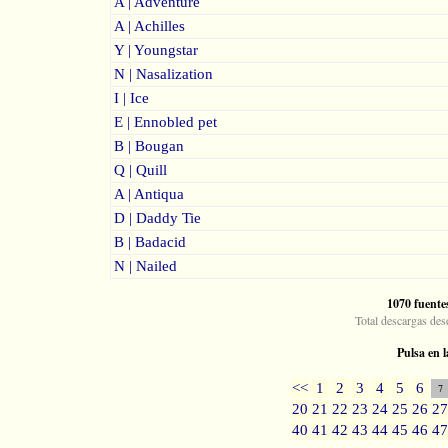
A | Adventure
A | Achilles
Y | Youngstar
N | Nasalization
I | Ice
E | Ennobled pet
B | Bougan
Q | Quill
A | Antiqua
D | Daddy Tie
B | Badacid
N | Nailed
1070 fuente
Total descargas des
Pulsa en l
<<
1
2
3
4
5
6
7
20
21
22
23
24
25
26
27
40
41
42
43
44
45
46
47