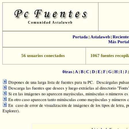
Comunidad Astalaweb
Portada
|
Astalaweb
|
Reciente
Más Portal
56 usuarios conectados
1067 fuentes recopil
|
|
|
|
|
|
|
|
|
|
0tras
A
B
C
D
E
F
G
H
I
J
Dispones de una larga lista de fuentes para tu PC. Descárgalas pulsand
Descarga las fuentes que desees y luego extráelas al directorio "Font
Si en las imágenes no aparecen mayúsculas, minúsculas o números es q
En otro caso aparecen tanto minúsculas como mayúsculas y números c
En caso de error de visualización de imágenes de los tipos de letra, p
Explorer).