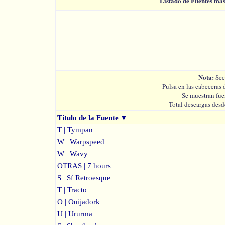
Listado de Fuentes má
Nota:
Sec
Pulsa en las cabeceras 
Se muestran fue
Total descargas desd
Titulo de la Fuente
▼
T | Tympan
W | Warpspeed
W | Wavy
OTRAS | 7 hours
S | Sf Retroesque
T | Tracto
O | Ouijadork
U | Ururma