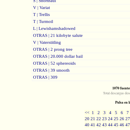
S | Shorthaul
V | Variat
T | Trellis
T | Turmoil
L | Lewishamshadowed
OTRAS | 21 kilobyte salute
V | Vaterstitling
OTRAS | 2 prong tree
OTRAS | 20.000 dollar bail
OTRAS | 52 sphereoids
OTRAS | 39 smooth
OTRAS | 309
1070 fuente
Total descargas des
Pulsa en l
<<
1
2
3
4
5
6
7
20
21
22
23
24
25
26
27
40
41
42
43
44
45
46
47