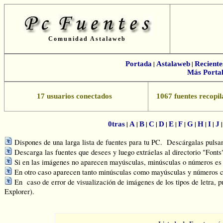
Comunidad Astalaweb
Portada
|
Astalaweb
|
Reciente
Más Portal
17 usuarios conectados
1067 fuentes recopil
|
|
|
|
|
|
|
|
|
|
0tras
A
B
C
D
E
F
G
H
I
J
Dispones de una larga lista de fuentes para tu PC. Descárgalas pulsand
Descarga las fuentes que desees y luego extráelas al directorio "Font
Si en las imágenes no aparecen mayúsculas, minúsculas o números es q
En otro caso aparecen tanto minúsculas como mayúsculas y números c
En caso de error de visualización de imágenes de los tipos de letra, p
Explorer).