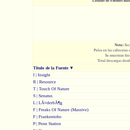
Listado de Fuentes má
Nota:
Sec
Pulsa en las cabeceras 
Se muestran fue
Total descargas desd
Titulo de la Fuente
▼
I | Insight
R | Resource
T | Touch Of Nature
S | Senatus
L | LÃ¤derbÃ¶g
F | Freaks Of Nature (Massive)
F | Frankentoho
P | Penn Station