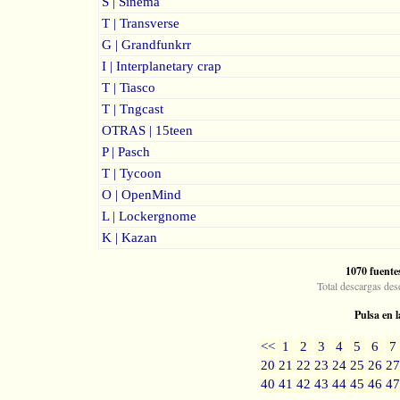
S | Sinema
T | Transverse
G | Grandfunkrr
I | Interplanetary crap
T | Tiasco
T | Tngcast
OTRAS | 15teen
P | Pasch
T | Tycoon
O | OpenMind
L | Lockergnome
K | Kazan
1070 fuente
Total descargas des
Pulsa en l
<<
1
2
3
4
5
6
7
20
21
22
23
24
25
26
27
40
41
42
43
44
45
46
47