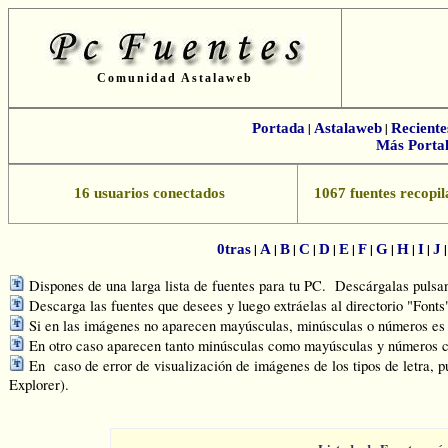
Comunidad Astalaweb
Portada
|
Astalaweb
|
Reciente
Más Portal
16 usuarios conectados
1067 fuentes recopil
|
|
|
|
|
|
|
|
|
|
0tras
A
B
C
D
E
F
G
H
I
J
Dispones de una larga lista de fuentes para tu PC. Descárgalas pulsand
Descarga las fuentes que desees y luego extráelas al directorio "Font
Si en las imágenes no aparecen mayúsculas, minúsculas o números es q
En otro caso aparecen tanto minúsculas como mayúsculas y números c
En caso de error de visualización de imágenes de los tipos de letra, p
Explorer).