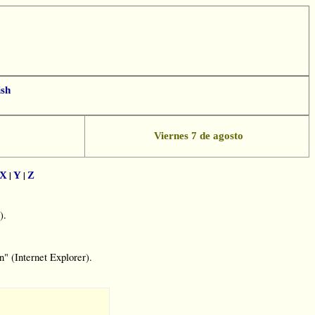
ish
App
essenger
Viernes 7 de agosto
|
|
X
Y
Z
).
" (Internet Explorer).