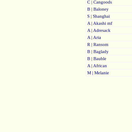
C | Cangoods
B | Baloney
S | Shanghai
A | Akashi mf
A | Adresack
A | Aria
R | Ransom
B | Baglady
B | Bauble
A | African
M | Melanie