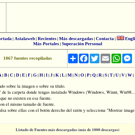
ortada
|
Astalaweb
|
Recientes
|
Más descargadas
|
Contacta
|
Engl
Más Portales
|
Superación Personal
Share
Facebook
Twitter
Email
Whats
M
1067 fuentes recopiladas
|
|
|
|
|
|
|
|
|
|
|
|
|
|
|
|
|
|
|
|
|
|
|
A
B
C
D
E
F
G
H
I
J
K
L
M
N
O
P
Q
R
S
T
U
V
W
o sobre la imagen o sobre su título.
s" de la carpeta donde tengas instalado Windows (Windows, Winnt, Win98...
ue no existen en esa fuente.
on el mismo tamaño de fuente.
ulsa sobre ellas con el botón derecho del ratón y selecciona "Mostrar imagen
Listado de Fuentes más descargadas (más de 1000 descargas)