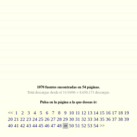
1070 fuentes encontradas en 54 páginas.
Total descargas desde el 31/10/06 = 8,650,173 descargas.
Pulsa en la página a la que deseas ir:
<<
1
2
3
4
5
6
7
8
9
10
11
12
13
14
15
16
17
18
19
20
21
22
23
24
25
26
27
28
29
30
31
32
33
34
35
36
37
38
39
40
41
42
43
44
45
46
47
48
50
51
52
53
54
>>
49