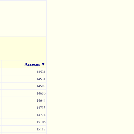
Accesos
▼
14521
14531
14598
14630
14644
14735
14774
15106
15118