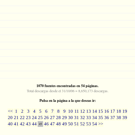
1070 fuentes encontradas en 54 páginas.
Total descargas desde el 31/10/06 = 8,650,173 descargas.
Pulsa en la página a la que deseas ir:
<<
1
2
3
4
5
6
7
8
9
10
11
12
13
14
15
16
17
18
19
20
21
22
23
24
25
26
27
28
29
30
31
32
33
34
35
36
37
38
39
40
41
42
43
44
46
47
48
49
50
51
52
53
54
>>
45