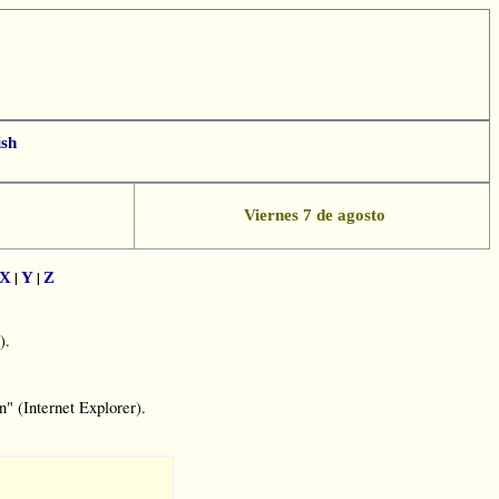
ish
App
essenger
Viernes 7 de agosto
|
|
X
Y
Z
).
" (Internet Explorer).