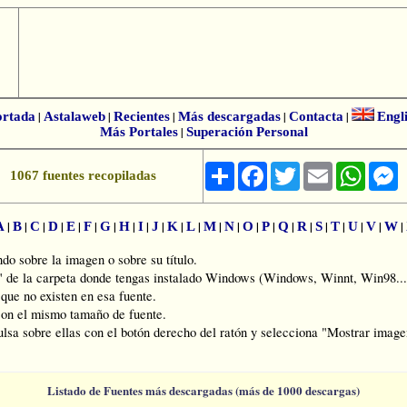
ortada
|
Astalaweb
|
Recientes
|
Más descargadas
|
Contacta
|
Engl
Más Portales
|
Superación Personal
Share
Facebook
Twitter
Email
Whats
M
1067 fuentes recopiladas
|
|
|
|
|
|
|
|
|
|
|
|
|
|
|
|
|
|
|
|
|
|
|
A
B
C
D
E
F
G
H
I
J
K
L
M
N
O
P
Q
R
S
T
U
V
W
o sobre la imagen o sobre su título.
s" de la carpeta donde tengas instalado Windows (Windows, Winnt, Win98...
ue no existen en esa fuente.
on el mismo tamaño de fuente.
ulsa sobre ellas con el botón derecho del ratón y selecciona "Mostrar imagen
Listado de Fuentes más descargadas (más de 1000 descargas)