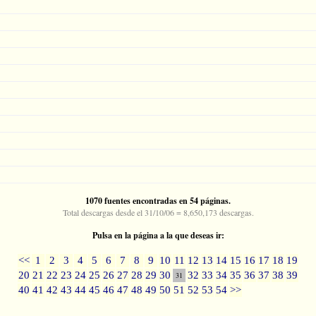
1070 fuentes encontradas en 54 páginas.
Total descargas desde el 31/10/06 = 8,650,173 descargas.
Pulsa en la página a la que deseas ir:
<<
1
2
3
4
5
6
7
8
9
10
11
12
13
14
15
16
17
18
19
20
21
22
23
24
25
26
27
28
29
30
32
33
34
35
36
37
38
39
31
40
41
42
43
44
45
46
47
48
49
50
51
52
53
54
>>