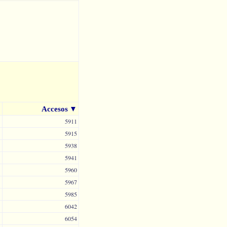
Accesos
▼
5911
5915
5938
5941
5960
5967
5985
6042
6054