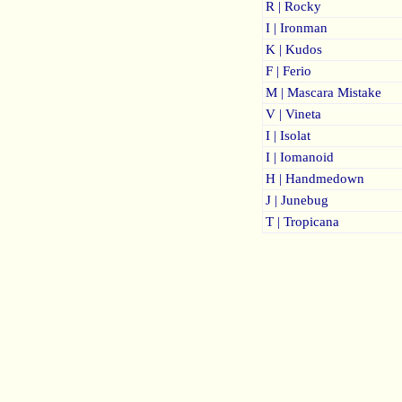
R | Rocky
I | Ironman
K | Kudos
F | Ferio
M | Mascara Mistake
V | Vineta
I | Isolat
I | Iomanoid
H | Handmedown
J | Junebug
T | Tropicana