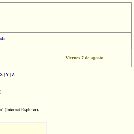
ish
App
essenger
Viernes 7 de agosto
|
|
X
Y
Z
).
" (Internet Explorer).