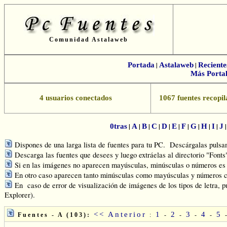
Comunidad Astalaweb
Portada
|
Astalaweb
|
Reciente
Más Portal
4 usuarios conectados
1067 fuentes recopil
|
|
|
|
|
|
|
|
|
|
0tras
A
B
C
D
E
F
G
H
I
J
Dispones de una larga lista de fuentes para tu PC. Descárgalas pulsand
Descarga las fuentes que desees y luego extráelas al directorio "Font
Si en las imágenes no aparecen mayúsculas, minúsculas o números es q
En otro caso aparecen tanto minúsculas como mayúsculas y números c
En caso de error de visualización de imágenes de los tipos de letra, p
Explorer).
<< Anterior
1
2
3
4
5
Fuentes - A (103):
:
-
-
-
-