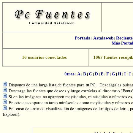
Comunidad Astalaweb
Portada
|
Astalaweb
|
Reciente
Más Portal
16 usuarios conectados
1067 fuentes recopil
|
|
|
|
|
|
|
|
|
|
0tras
A
B
C
D
E
F
G
H
I
J
Dispones de una larga lista de fuentes para tu PC. Descárgalas pulsand
Descarga las fuentes que desees y luego extráelas al directorio "Font
Si en las imágenes no aparecen mayúsculas, minúsculas o números es q
En otro caso aparecen tanto minúsculas como mayúsculas y números c
En caso de error de visualización de imágenes de los tipos de letra, p
Explorer).