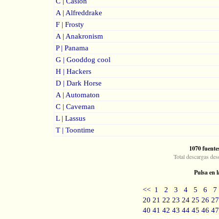
C | Caslon
A | Alfreddrake
F | Frosty
A | Anakronism
P | Panama
G | Gooddog cool
H | Hackers
D | Dark Horse
A | Automaton
C | Caveman
L | Lassus
T | Toontime
1070 fuente
Total descargas des
Pulsa en l
<<
1
2
3
4
5
6
7
20
21
22
23
24
25
26
27
40
41
42
43
44
45
46
47