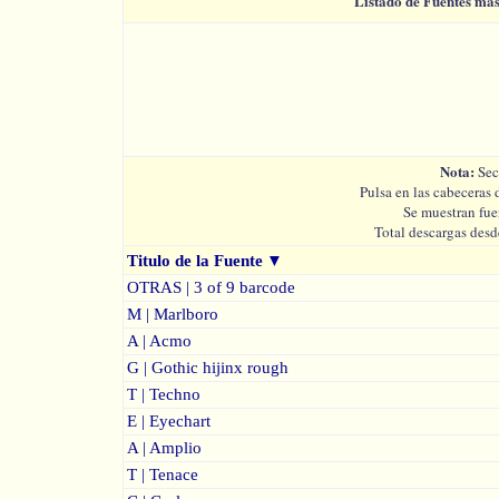
Listado de Fuentes má
Nota:
Sec
Pulsa en las cabeceras 
Se muestran fue
Total descargas desd
Titulo de la Fuente
▼
OTRAS | 3 of 9 barcode
M | Marlboro
A | Acmo
G | Gothic hijinx rough
T | Techno
E | Eyechart
A | Amplio
T | Tenace