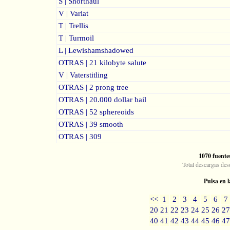
S | Shorthaul
V | Variat
T | Trellis
T | Turmoil
L | Lewishamshadowed
OTRAS | 21 kilobyte salute
V | Vaterstitling
OTRAS | 2 prong tree
OTRAS | 20.000 dollar bail
OTRAS | 52 sphereoids
OTRAS | 39 smooth
OTRAS | 309
1070 fuente
Total descargas des
Pulsa en l
<<
1
2
3
4
5
6
7
20
21
22
23
24
25
26
27
40
41
42
43
44
45
46
47