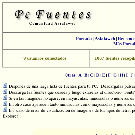
Comunidad Astalaweb
Portada
|
Astalaweb
|
Reciente
Más Portal
9 usuarios conectados
1067 fuentes recopil
|
|
|
|
|
|
|
|
|
|
0tras
A
B
C
D
E
F
G
H
I
J
Dispones de una larga lista de fuentes para tu PC. Descárgalas pulsand
Descarga las fuentes que desees y luego extráelas al directorio "Font
Si en las imágenes no aparecen mayúsculas, minúsculas o números es q
En otro caso aparecen tanto minúsculas como mayúsculas y números c
En caso de error de visualización de imágenes de los tipos de letra, p
Explorer).