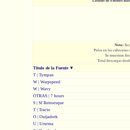
Listado de Fuentes má
Nota:
Sec
Pulsa en las cabeceras 
Se muestran fue
Total descargas desd
Titulo de la Fuente
▼
T | Tympan
W | Warpspeed
W | Wavy
OTRAS | 7 hours
S | Sf Retroesque
T | Tracto
O | Ouijadork
U | Ururma