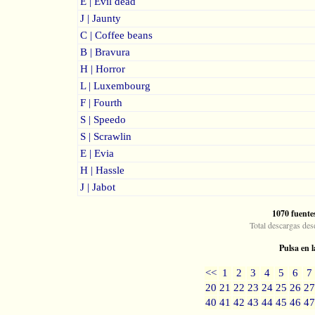
E | Evil dead
J | Jaunty
C | Coffee beans
B | Bravura
H | Horror
L | Luxembourg
F | Fourth
S | Speedo
S | Scrawlin
E | Evia
H | Hassle
J | Jabot
1070 fuente
Total descargas des
Pulsa en l
<<
1
2
3
4
5
6
7
20
21
22
23
24
25
26
27
40
41
42
43
44
45
46
47