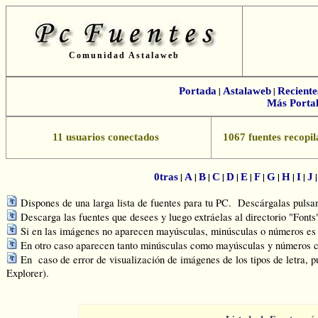
Comunidad Astalaweb
Portada
|
Astalaweb
|
Reciente
Más Portal
11 usuarios conectados
1067 fuentes recopil
|
|
|
|
|
|
|
|
|
|
0tras
A
B
C
D
E
F
G
H
I
J
Dispones de una larga lista de fuentes para tu PC. Descárgalas pulsand
Descarga las fuentes que desees y luego extráelas al directorio "Font
Si en las imágenes no aparecen mayúsculas, minúsculas o números es q
En otro caso aparecen tanto minúsculas como mayúsculas y números c
En caso de error de visualización de imágenes de los tipos de letra, p
Explorer).