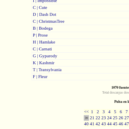
I | Impossible
C | Cute
D | Dash Dot
C | ChristmasTree
B | Bodega
P | Prose
H | Hamlake
C | Carnati
G | Gyparody
K | Kashmir
T | Transylvania
F | Fleur
1070 fuente
Total descargas des
Pulsa en l
<<
1
2
3
4
5
6
7
21
22
23
24
25
26
27
20
40
41
42
43
44
45
46
47