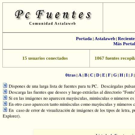
Comunidad Astalaweb
Portada
|
Astalaweb
|
Reciente
Más Portal
15 usuarios conectados
1067 fuentes recopil
|
|
|
|
|
|
|
|
|
|
0tras
A
B
C
D
E
F
G
H
I
J
Dispones de una larga lista de fuentes para tu PC. Descárgalas pulsand
Descarga las fuentes que desees y luego extráelas al directorio "Font
Si en las imágenes no aparecen mayúsculas, minúsculas o números es q
En otro caso aparecen tanto minúsculas como mayúsculas y números c
En caso de error de visualización de imágenes de los tipos de letra, p
Explorer).